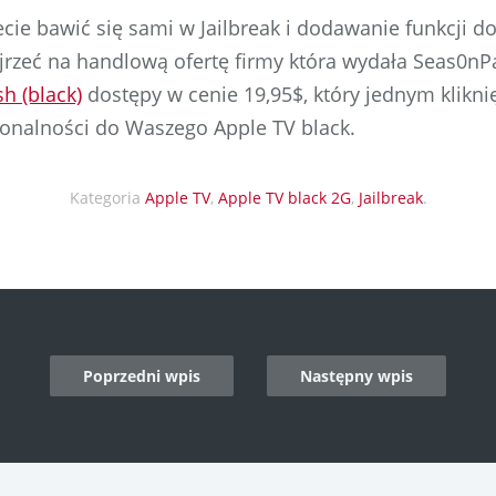
cecie bawić się sami w Jailbreak i dodawanie funkcji d
rzeć na handlową ofertę firmy która wydała Seas0nP
sh (black)
dostępy w cenie 19,95$, który jednym klikn
onalności do Waszego Apple TV black.
Kategoria
Apple TV
,
Apple TV black 2G
,
Jailbreak
.
Poprzedni wpis
Następny wpis
n