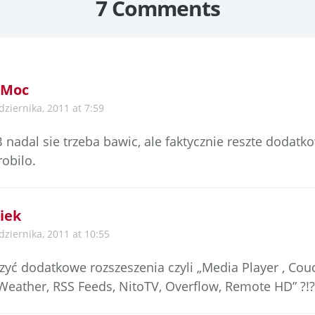
7 Comments
 Moc
dziernika, 2011 at 7:59
B nadal sie trzeba bawic, ale faktycznie reszte dodatko
robilo.
iek
dziernika, 2011 at 10:55
czyć dodatkowe rozszeszenia czyli „Media Player , Cou
 Weather, RSS Feeds, NitoTV, Overflow, Remote HD” ?!?