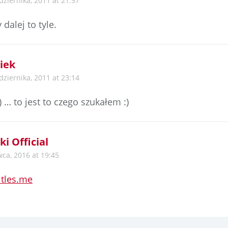
dziernika, 2011 at 21:57
 dalej to tyle.
iek
dziernika, 2011 at 23:14
) … to jest to czego szukałem :)
ki Official
wca, 2016 at 19:45
itles.me