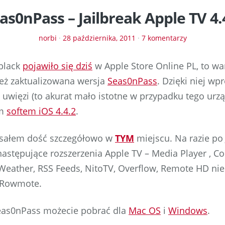
as0nPass – Jailbreak Apple TV 4.
norbi
·
28 października, 2011
·
7 komentarzy
black
pojawiło się dziś
w Apple Store Online PL, to wa
 też zaktualizowana wersja
Seas0nPass
. Dzięki niej wp
a uwięzi (to akurat mało istotne w przypadku tego urz
ym
softem iOS 4.4.2
.
pisałem dość szczegółowo w
TYM
miejscu. Na razie po 
 następujące rozszerzenia Apple TV – Media Player , C
 Weather, RSS Feeds, NitoTV, Overflow, Remote HD nie
, Rowmote.
as0nPass możecie pobrać dla
Mac OS
i
Windows
.