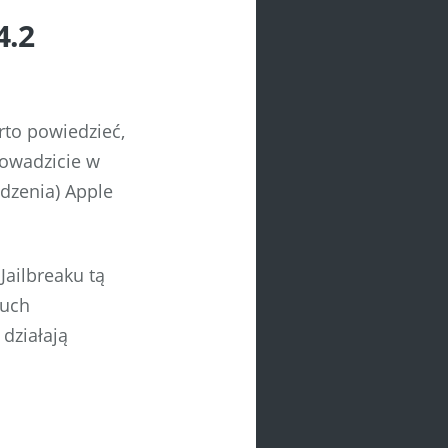
4.2
rto powiedzieć,
rowadzicie w
ądzenia) Apple
Jailbreaku tą
ouch
 działają