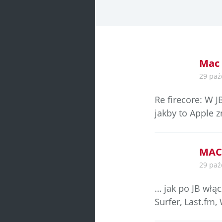
Mac
29 paź
Re firecore: W J
jakby to Apple z
MAC
29 paź
… jak po JB włą
Surfer, Last.fm,