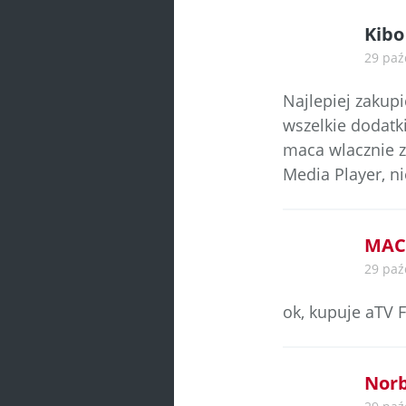
Kibo
29 paź
Najlepiej zakupi
wszelkie dodatki
maca wlacznie z
Media Player, n
MAC
29 paź
ok, kupuje aTV Fl
Norb