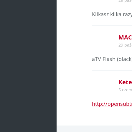
29 paź
Klikasz kilka razy
MAC
29 paź
aTV Flash (black
Kete
5 czer
http://opensubt