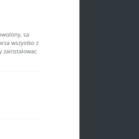
dowolony, sa
arza wszystko z
y zainstalowac