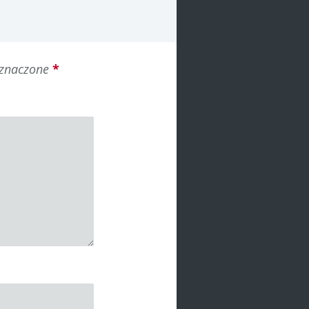
oznaczone
*