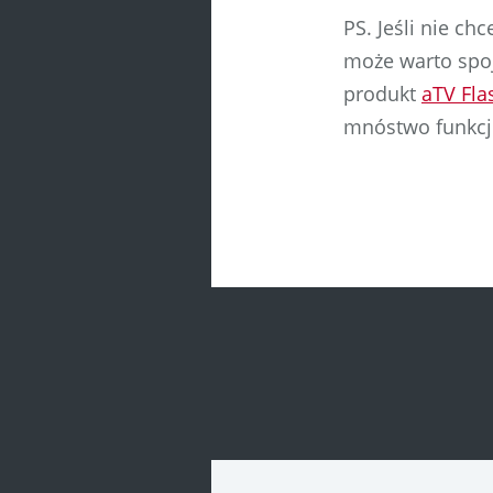
PS. Jeśli nie ch
może warto spoj
produkt
aTV Fla
mnóstwo funkcj
Post
navigatio