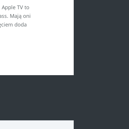
o Apple TV to
ass. Mają oni
ięciem doda