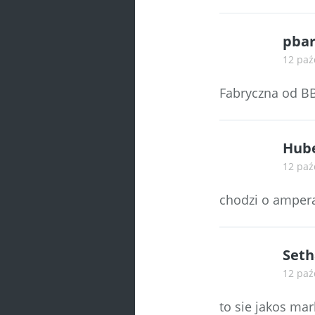
pbar
12 paź
Fabryczna od BB
Hube
12 paź
chodzi o ampera
Seth
12 paź
to sie jakos mar