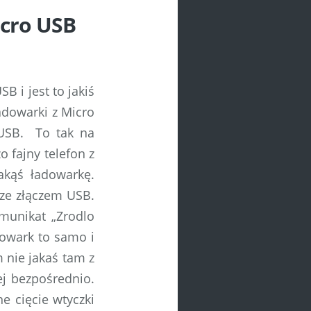
icro USB
B i jest to jakiś
adowarki z Micro
USB. To tak na
o fajny telefon z
kąś ładowarkę.
ze złączem USB.
omunikat „Zrodlo
dowark to samo i
 nie jakaś tam z
j bezpośrednio.
e cięcie wtyczki