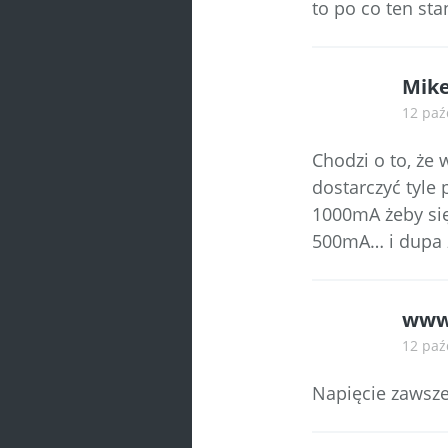
to po co ten st
Mike
12 paź
Chodzi o to, że 
dostarczyć tyle
1000mA żeby si
500mA… i dupa z
www.
12 paź
Napięcie zawsze