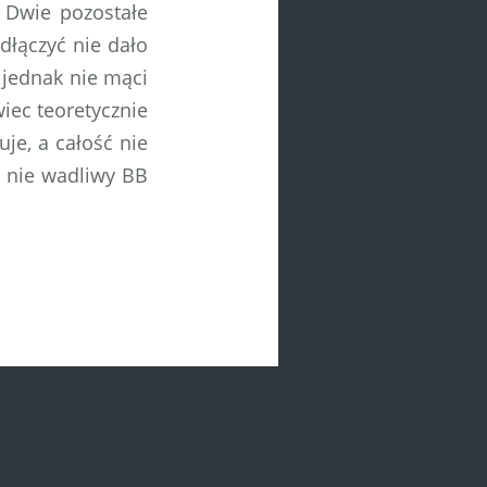
. Dwie pozostałe
odłączyć nie dało
 jednak nie mąci
iec teoretycznie
uje, a całość nie
o nie wadliwy BB