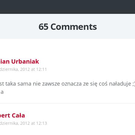
n
65 Comments
ian Urbaniak
dziernika, 2012 at 12:11
st taka sama nie zawsze oznacza ze się coś naładuje ;
ia
ert Cała
dziernika, 2012 at 12:13