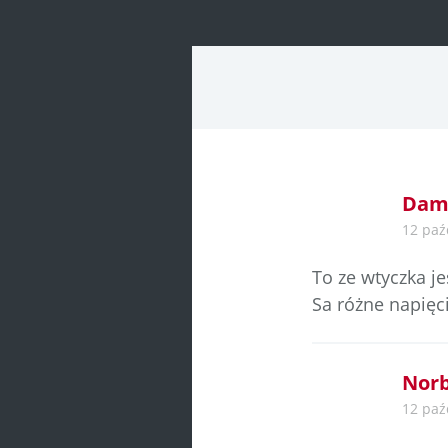
navigatio
Dam
12 paź
To ze wtyczka je
Sa różne napięc
Norb
12 paź