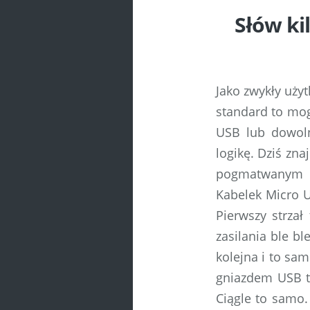
Słów ki
Jako zwykły użyt
standard to mog
USB lub dowol
logikę. Dziś zna
pogmatwanym s
Kabelek Micro 
Pierwszy strzał
zasilania ble b
kolejna i to sa
gniazdem USB t
Ciągle to samo.