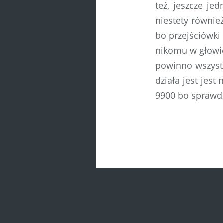
też, jeszcze je
niestety również
bo przejściówki
nikomu w głowie
powinno wszystko
działa jest jes
9900 bo sprawdz
Post