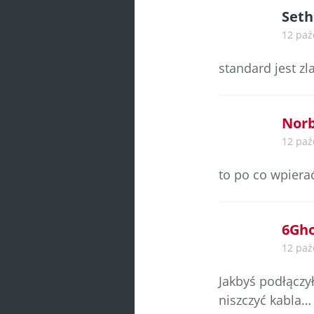
Seth
12 paź
standard jest zla
Norb
12 paź
to po co wpiera
6Gh
12 paź
Jakbyś podłączy
niszczyć kabla… 