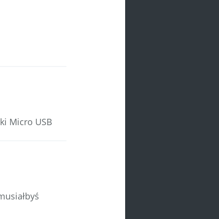
rki Micro USB
 musiałbyś