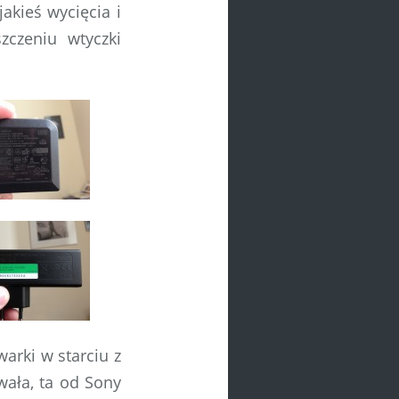
akieś wycięcia i
zczeniu wtyczki
arki w starciu z
wała, ta od Sony