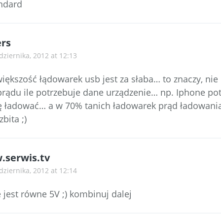
andard
rs
dziernika, 2012 at 12:13
większość łądowarek usb jest za słaba… to znaczy, nie 
 prądu ile potrzebuje dane urządzenie… np. Iphone po
ę ładować… a w 70% tanich ładowarek prąd ładowania
bita ;)
serwis.tv
dziernika, 2012 at 12:14
 jest równe 5V ;) kombinuj dalej