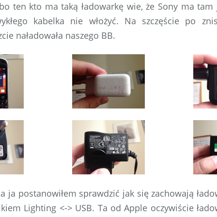
o ten kto ma taką ładowarkę wie, że Sony ma tam j
ykłego kabelka nie włożyć. Na szczęście po znis
zcie naładowała naszego BB.
 a ja postanowiłem sprawdzić jak się zachowają ładow
lkiem Lighting <-> USB. Ta od Apple oczywiście łado