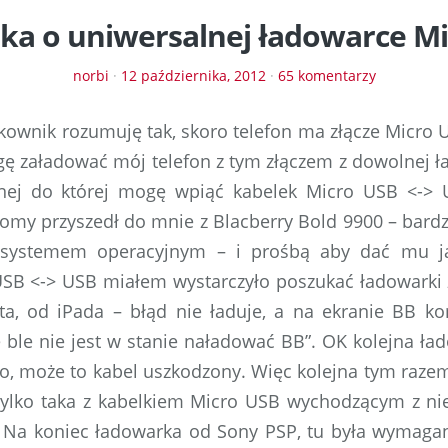
lka o uniwersalnej ładowarce M
norbi
·
12 października, 2012
·
65 komentarzy
kownik rozumuję tak, skoro telefon ma złącze Micro US
ę załadować mój telefon z tym złączem z dowolnej ł
nej do której mogę wpiąć kabelek Micro USB <-> 
jomy przyszedł do mnie z Blacberry Bold 9900 – bardz
ystemem operacyjnym – i prośbą aby dać mu ja
USB <-> USB miałem wystarczyło poszukać ładowarki 
 ta, od iPada – błąd nie ładuje, a na ekranie BB k
le ble nie jest w stanie naładować BB”. OK kolejna ła
mo, może to kabel uszkodzony. Więc kolejna tym razem
ylko taka z kabelkiem Micro USB wychodzącym z nie
 Na koniec ładowarka od Sony PSP, tu była wymagan