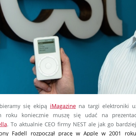
bieramy się ekipą
iMagazine
na targi elektroniki 
m roku koniecznie muszę się udać na prezenta
lla
. To aktualnie CEO firmy NEST ale jak go bardzi
ony Fadell rozpoczął pracę w Apple w 2001 roku