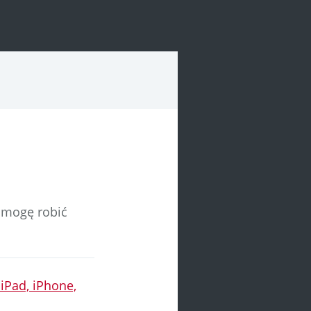
e mogę robić
 iPad, iPhone,