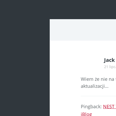
navigatio
Jack
21 lipc
Wiem że nie na 
aktualizacji…
Pingback:
NEST 
iBlog