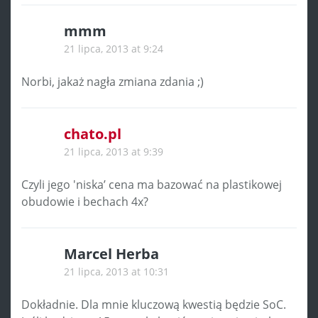
mmm
21 lipca, 2013 at 9:24
Norbi, jakaż nagła zmiana zdania ;)
chato.pl
21 lipca, 2013 at 9:39
Czyli jego 'niska’ cena ma bazować na plastikowej
obudowie i bechach 4x?
Marcel Herba
21 lipca, 2013 at 10:31
Dokładnie. Dla mnie kluczową kwestią będzie SoC.