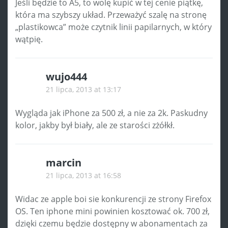
Jeśli będzie to A5, to wolę kupić w tej cenie piątkę,
która ma szybszy układ. Przeważyć szalę na stronę
„plastikowca” może czytnik linii papilarnych, w który
wątpię.
wujo444
21 lipca, 2013 at 13:17
Wygląda jak iPhone za 500 zł, a nie za 2k. Paskudny
kolor, jakby był biały, ale ze starości zżółkł.
marcin
21 lipca, 2013 at 16:58
Widac ze apple boi sie konkurencji ze strony Firefox
OS. Ten iphone mini powinien kosztować ok. 700 zł,
dzięki czemu będzie dostępny w abonamentach za