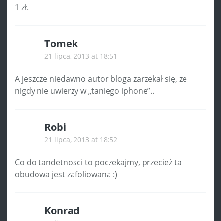
1 zł.
Tomek
21 lipca, 2013 at 18:51
A jeszcze niedawno autor bloga zarzekał się, ze
nigdy nie uwierzy w „taniego iphone”..
Robi
21 lipca, 2013 at 18:52
Co do tandetnosci to poczekajmy, przecież ta
obudowa jest zafoliowana :)
Konrad