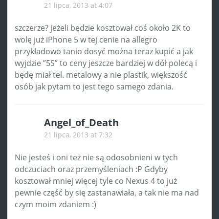
21 lipca, 2013 at 4:07
szczerze? jeżeli będzie kosztował coś około 2K to
wolę już iPhone 5 w tej cenie na allegro
przykładowo tanio dosyć można teraz kupić a jak
wyjdzie ”5S” to ceny jeszcze bardziej w dół polecą i
będę miał tel. metalowy a nie plastik, większość
osób jak pytam to jest tego samego zdania.
Angel_of_Death
21 lipca, 2013 at 7:32
Nie jesteś i oni też nie są odosobnieni w tych
odczuciach oraz przemyśleniach :P Gdyby
kosztował mniej więcej tyle co Nexus 4 to już
pewnie część by się zastanawiała, a tak nie ma nad
czym moim zdaniem :)