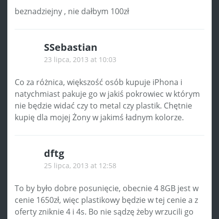
beznadziejny , nie dałbym 100zł
SSebastian
23 lipca, 2013 at 10:03
Co za różnica, większość osób kupuje iPhona i
natychmiast pakuje go w jakiś pokrowiec w którym
nie będzie widać czy to metal czy plastik. Chętnie
kupię dla mojej Żony w jakimś ładnym kolorze.
dftg
25 lipca, 2013 at 12:58
To by było dobre posunięcie, obecnie 4 8GB jest w
cenie 1650zł, więc plastikowy będzie w tej cenie a z
oferty zniknie 4 i 4s. Bo nie sądzę żeby wrzucili go