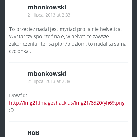
mbonkowski
21 lipca, 2013 at 2:33
To przecież nadal jest myriad pro, a nie helvetica.
Wystarczy spojrzeć na e, w helvetice zawsze
zakończenia liter są pion/pioziom, to nadal ta sama
czcionka .
mbonkowski
21 lipca, 2013 at 2:38
Dowód:
http://img21.imageshack.us/img21/8520/yh69.png
:D
RoB