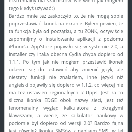
ekstremalny dla szachistów. Nie wiem jak mogłem
tego kiedyś używać :)
Bardzo mnie też zaskoczyło to, że nie mogę sobie
poprzestawiać ikonek na ekranie. Byłem pewien, że
ta funkcja była od początku, a tu ZONK, oczywiście
zapomnijmy o instalowaniu aplikacji z poziomu
iPhone’a. AppStore pojawiło się w systemie 2.0, a
Installer czyli taka obecna Cydia chyba dopiero od
1.1.1. Po tym jak nie mogłem przestawić ikonek
udałem się do ustawień aby zmienić język, ale
niestety funkcji nie znalazłem, inne języki niż
angielski pojawiły się dopiero w 1.1.2, co więcej nie
ma też ustawień regionalnych :/ Upps. Jest za to
śliczna ikonka EDGE obok nazwy sieci, jest też
fenomenalny wygląd kalkulatora z okrągłymi
klawiszami, a wiecie, że kalkulator naukowy w
poziomie był dopiero od wersji 2.0? Bardzo fajna
jest również ikonka SMSów z napisem SMS, w tej