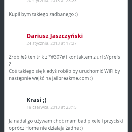
20 stycznia, 2013 at 23:23
Kupił bym takiego zadbanego :)
Dariusz Jaszczyński
24 stycznia, 2013 at 17:27
Zrobiłeś ten trik z *#307# i kontaktem z url ://prefs
?
Coś takiego się kiedyś robiło by uruchomić WiFi by
następnie wejść na jailbreakme.com :)
Krasi ;)
18 czerwca, 2013 at 23:15
Ja nadal go używam choć mam bad pixele i przyciski
oprócz Home nie działaja żadne ;)