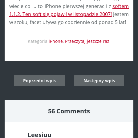
wiecie co … to iPhone pierwszej generacji z
softem
1.1.2. Ten soft się pojawił w listopadzie 2007!
Jestem
w szoku, facet używa go codziennie od ponad 5 lat!
Kategoria
iPhone
,
Przeczytaj jeszcze raz
.
Post
Poprzedni wpis
Następny wpis
navigation
56 Comments
Leesiuu