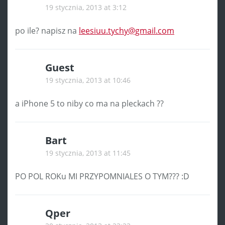
19 stycznia, 2013 at 3:12
po ile? napisz na
leesiuu.tychy@gmail.com
Guest
19 stycznia, 2013 at 10:46
a iPhone 5 to niby co ma na pleckach ??
Bart
19 stycznia, 2013 at 11:45
PO POL ROKu MI PRZYPOMNIALES O TYM??? :D
Qper