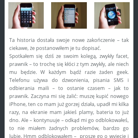
Ta historia dostała swoje nowe zakończenie – tak
ciekawe, że postanowiłem je tu dopisać.
Spotkałem się dziś ze swoim kolegą, zwykły facet,
prawnik – to trochę się kłóci z tym zwykły, ale niech
mu będzie. W każdym bądź razie żaden geek.
Telefonu używa do dzwonienia, pisania SMS i
odbierania maili – to ostanie czasem – jak to
prawnik. Zaczyna mi się żalić: muszę kupić nowego
iPhone, ten co mam już gorzej działa, upadł mi kilka
razy, na ekranie mam jakieś plamy, bateria to już
dno. Ale – kontynuuje – odkąd mi go odblokowałeś,
to nie miałem żadnych problemów, bardzo go
lubię. Hmm odblokowałem – proszę go o wyjęcie i