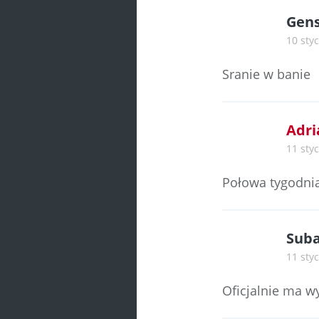
Gen
10 styc
Sranie w banie
Adri
11 styc
Połowa tygodnia
Suba
11 styc
Oficjalnie ma 