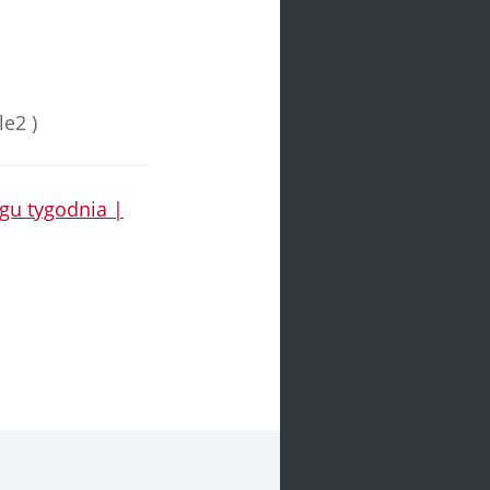
le2 )
ągu tygodnia |