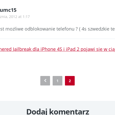
umc15
znia, 2012 at 1:17
st mozliwe odblokowanie telefonu ? ( 4s szwedzkie te
hered Jailbreak dla iPhone 4S i iPad 2 pojawi sie w ci
t
1
2
n
Dodaj komentarz