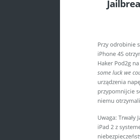
Jailbre
Przy odrobinie s
iPhone 4S otrzy
Haker Pod2g n
some luck we cou
urządzenia napę
przypomnijcie so
niemu otrzyma
Uwaga: Trwały Ja
iPad 2 z system
niebezpieczeństw