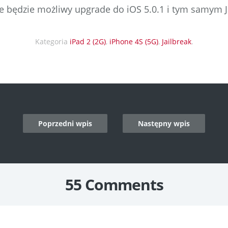
ie będzie możliwy upgrade do iOS 5.0.1 i tym samym J
Kategoria
iPad 2 (2G)
,
iPhone 4S (5G)
,
Jailbreak
.
Poprzedni wpis
Następny wpis
n
55 Comments