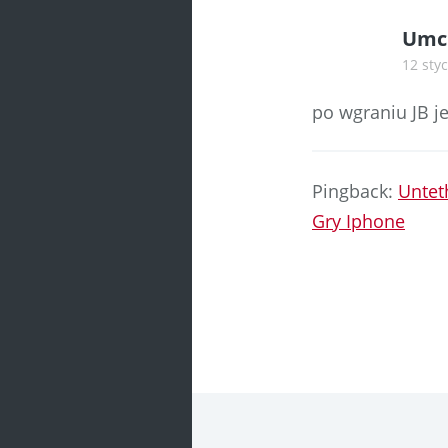
Umc
12 styc
po wgraniu JB je
Pingback:
Untet
Gry Iphone
Commen
navigatio