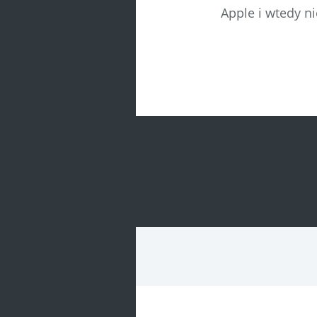
Apple i wtedy n
Post
navigatio