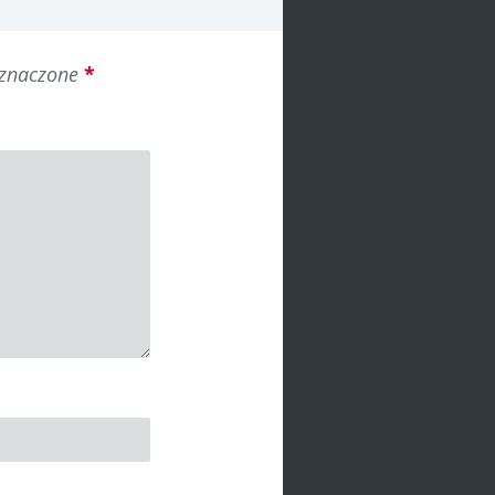
oznaczone
*