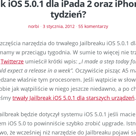
ak iOS 5.0.1 dla iPada 2 oraz iPho
tydzień?
norbi
·
3 stycznia, 2012
·
55 komentarzy
zczęścia narzędzia do trwałego Jailbreaku iOS 5.0.1 dl
mamy w przeciągu tygodnia. W sumie to więcej nie tr
a
Twitterze
umieścił krótki wpis:
„I made a step today fo
ld expect a release in a week”.
Oczywiście pisząc A5 m
dzane właśnie tym procesorem. Jeśli wątpicie w sło
bie jak wątpiliście w niego jeszcze niedawno, a po ch
liśmy
trwały Jailbreak iOS 5.0.1 dla starszych urządzeń
.
ilbreak będzie dotyczył systemu iOS 5.0.1 jeśli maci
em iOS 5.0 to powinniście szybko zrobić upgrade. Ist
o, że wcześniej niż narzędzie do Jailbreaku pojawi s