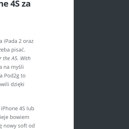
ne 4S za
a iPada 2 oraz
zeba pisać.
r the A5. With
a na myśli
wa Pod2g to
wili dzięki
e iPhone 4S lub
nieje bowiem
ię nowy soft od