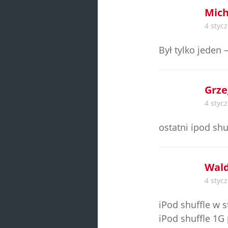
Mich
4 stycz
Był tylko jeden 
Grze
4 stycz
ostatni ipod shu
Wald
4 stycz
iPod shuffle w s
iPod shuffle 1G