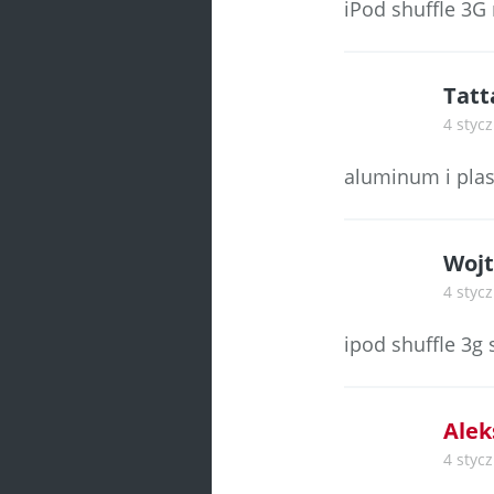
iPod shuffle 3G
Tatt
4 stycz
aluminum i plas
Wojt
4 stycz
ipod shuffle 3g 
Alek
4 stycz