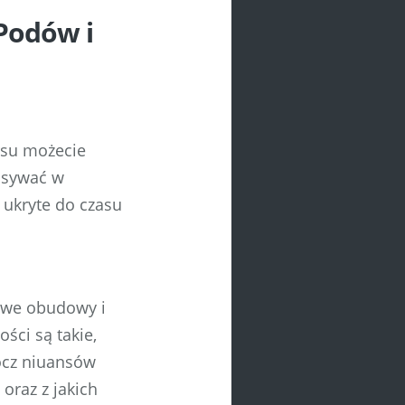
Podów i
rsu możecie
isywać w
ukryte do czasu
iowe obudowy i
ości są takie,
rócz niuansów
oraz z jakich