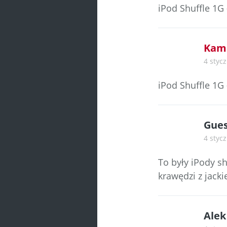
iPod Shuffle 1G 
Kami
4 stycz
iPod Shuffle 1G 
Gue
4 stycz
To były iPody sh
krawędzi z jacki
Alek