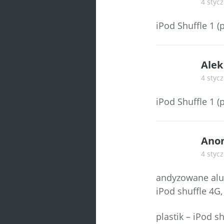
4 stycz
iPod Shuffle 1 (p
Alek
4 stycz
iPod Shuffle 1 (p
Ano
4 stycz
andyzowane alum
iPod shuffle 4G
plastik – iPod s