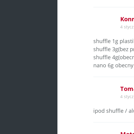
Konr
4 stycz
shuffle 1g plasti
shuffle 3g(bez 
shuffle 4g(obec
nano 6g obecny
Toma
4 stycz
ipod shuffle / 