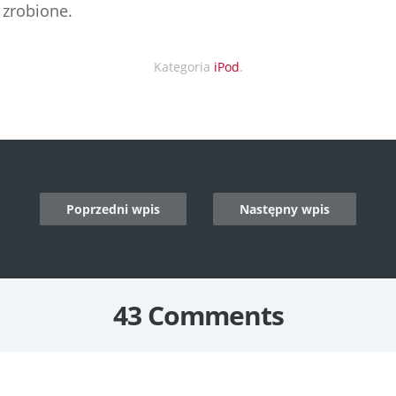
 zrobione.
Kategoria
iPod
.
Poprzedni wpis
Następny wpis
n
43 Comments