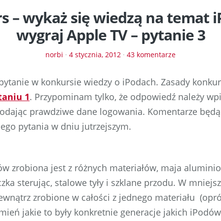
s – wykaż się wiedzą na temat i
wygraj Apple TV – pytanie 3
norbi
·
4 stycznia, 2012
·
43 komentarze
e pytanie w konkursie wiedzy o iPodach. Zasady konku
taniu 1
. Przypominam tylko, że odpowiedź należy wp
odając prawdziwe dane logowania. Komentarze będą 
nego pytania w dniu jutrzejszym.
w zrobiona jest z różnych materiałów, maja alumin
zka sterując, stalowe tyły i szklane przodu. W mniejsz
 zewnątrz zrobione w całości z jednego materiału (op
mień jakie to były konkretnie generacje jakich iPodów 