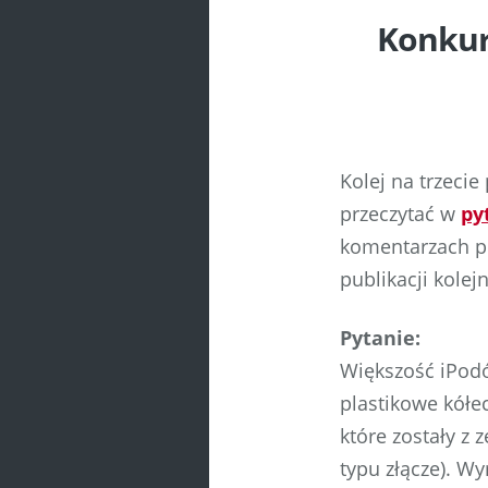
Konkur
Kolej na trzeci
przeczytać w
py
komentarzach p
publikacji kolej
Pytanie:
Większość iPodó
plastikowe kółec
które zostały z
typu złącze). Wy