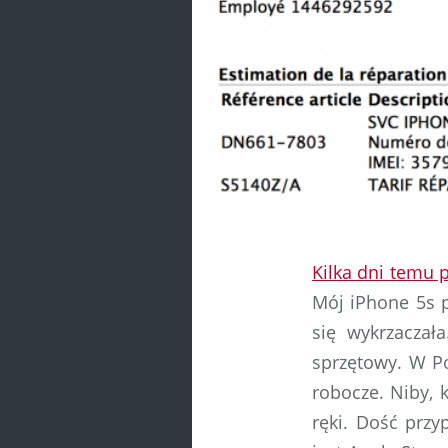
Kilka dni temu 
Mój iPhone 5s pr
się wykrzaczał
sprzętowy. W P
robocze. Niby, 
ręki. Dość prz