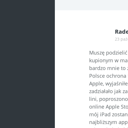
Rade
23 paź
Muszę podzielić
kupionym w marc
bardzo mnie to
Polsce ochrona 
Apple, wyjaśnił
zadziałało jak 
lini, poproszon
online Apple St
mój iPad zosta
najbliższym appl