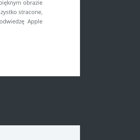
pięknym obrazie
szystko stracone,
 odwiedzę Apple