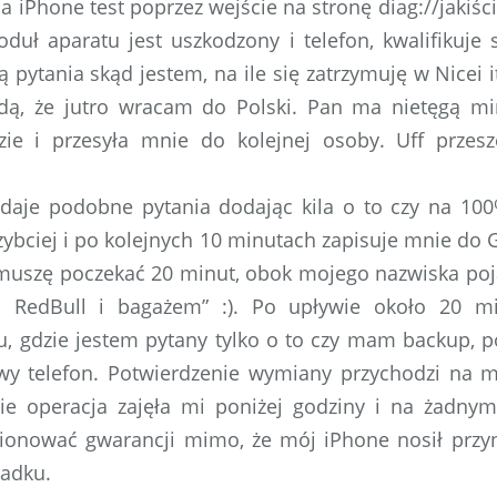
 iPhone test poprzez wejście na stronę diag://jakiści
duł aparatu jest uszkodzony i telefon, kwalifikuje
 pytania skąd jestem, na ile się zatrzymuję w Nicei 
dą, że jutro wracam do Polski. Pan ma nietęgą mi
zie i przesyła mnie do kolejnej osoby. Uff przes
daje podobne pytania dodając kila o to czy na 1
szybciej i po kolejnych 10 minutach zapisuje mnie do 
muszę poczekać 20 minut, obok mojego nazwiska poja
ą RedBull i bagażem” :). Po upływie około 20 m
u, gdzie jestem pytany tylko o to czy mam backup, 
y telefon. Potwierdzenie wymiany przychodzi na m
ie operacja zajęła mi poniżej godziny i na żadnym
ionować gwarancji mimo, że mój iPhone nosił przyn
adku.