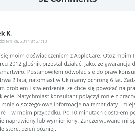
k K.
dziernika, 2014 at 21:10
 się moim doświadczeniem z AppleCare. Otoz moim I
u 2012 głośnik przestał działać. Jako, że gwarancja
 zmartwiło. Postanowiłem odwołać się do praw kons
trwa 2 lata, natomiast w Uk mamy ochronę 6 lat. Za
em problem i stwierdzenie, ze chce się powołać na 
zaklęcie. Natychmiast konsultant połączył mnie z prac
o mnie o szczegółowe informacje na temat daty i miej
ore – w moim przypadku. Po 10 minutach dostałem po
nie naprawiony lub wymieniony. Zarezerwowano mi s
e store, dzień pózniej.