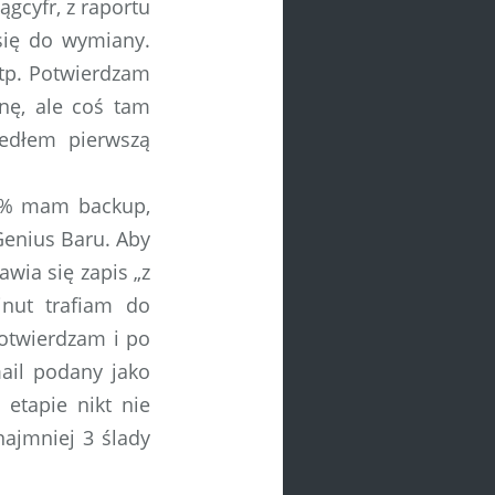
ągcyfr, z raportu
 się do wymiany.
itp. Potwierdzam
nę, ale coś tam
zedłem pierwszą
00% mam backup,
Genius Baru. Aby
wia się zapis „z
inut trafiam do
potwierdzam i po
ail podany jako
 etapie nikt nie
ajmniej 3 ślady