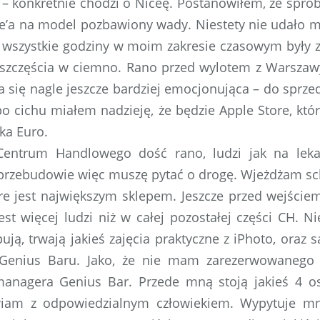
e – konkretnie chodzi o Niceę. Postanowiłem, że spró
e’a na model pozbawiony wady. Niestety nie udało m
 wszystkie godziny w moim zakresie czasowym były z
szczęścia w ciemno. Rano przed wylotem z Warszaw
ła się nagle jeszcze bardziej emocjonująca – do sprze
po cichu miałem nadzieję, że będzie Apple Store, któ
ka Euro.
entrum Handlowego dość rano, ludzi jak na leka
 przebudowie więc muszę pytać o drogę. Wjeżdżam sc
re jest największym sklepem. Jeszcze przed wejście
est więcej ludzi niż w całej pozostałej części CH. Ni
pują, trwają jakieś zajęcia praktyczne z iPhoto, oraz 
 Genius Baru. Jako, że nie mam zarezerwowanego 
anagera Genius Bar. Przede mną stoją jakieś 4 o
iam z odpowiedzialnym człowiekiem. Wypytuje mni