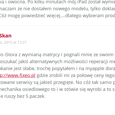
tka i owocna. Po kilku minutach mój iPad został wym
naczam ze nie dostałem nowego modelu, tylko dokla
 Cóż mogę powiedzieć więcej….dlatego wybieram prod
Skan
o, 2015 at 13:27
o iStora z wymianą matrycy i pognali mnie ze swoim
szukać jakiś alternatywnych możliwości reperacji me
kanie jest słabe, trochę popytałem i na myapple dora
tp://www.fixeo.pl
gdzie zrobili mi za połowę ceny tego
zowane serwisy są jakieś przegięte. No cóż tak samo pr
mechanika osiedlowego to i w stówie się wyrobi a to
e ruszy bez 5 paczek.