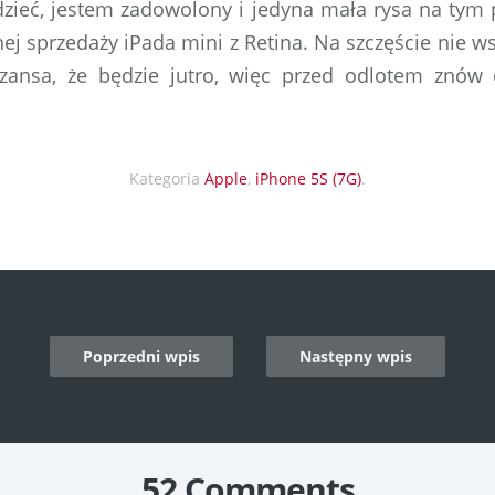
ieć, jestem zadowolony i jedyna mała rysa na tym 
nej sprzedaży iPada mini z Retina. Na szczęście nie w
zansa, że będzie jutro, więc przed odlotem znów
Kategoria
Apple
,
iPhone 5S (7G)
.
Poprzedni wpis
Następny wpis
n
52 Comments