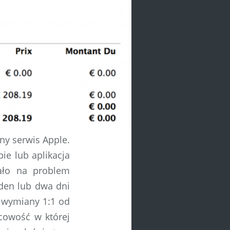
rny serwis Apple.
bie lub aplikacja
wało na problem
den lub dwa dni
ą wymiany 1:1 od
cowość w której