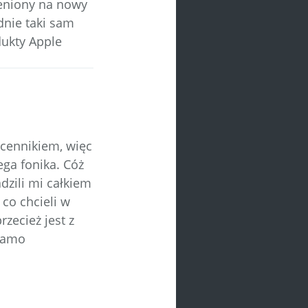
ieniony na nowy
dnie taki sam
ukty Apple
 cennikiem, więc
ga fonika. Cóż
dzili mi całkiem
 co chcieli w
zecież jest z
 samo