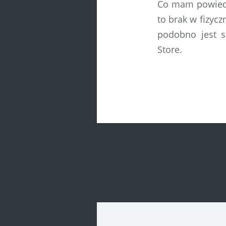
Co mam powiedz
to brak w fizycz
podobno jest s
Store.
Post
navigatio