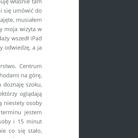
buję właśnie tam
i się umówić do
ajęte, musiałem
y moja wizyta w
daży wszedł iPad
ry odwiedzę, a ja
rstwo. Centrum
hodami na górę,
m doznaję szoku,
ektórzy oglądają
są niestety osoby
terminu jestem
soby i 15 minut
e co się stało,