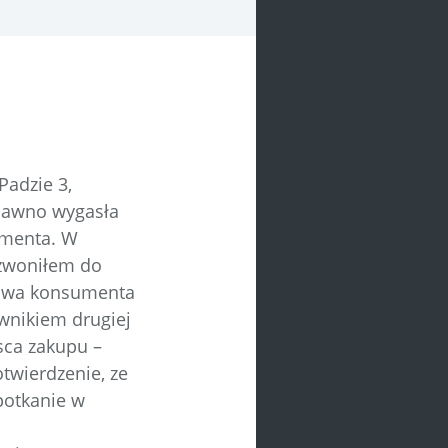
Padzie 3,
 dawno wygasła
umenta. W
dzwoniłem do
prawa konsumenta
ownikiem drugiej
sca zakupu –
twierdzenie, ze
potkanie w