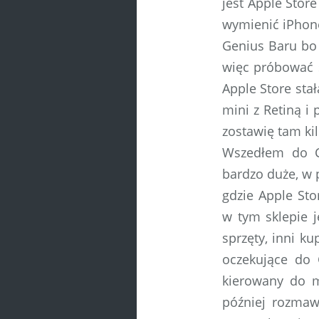
jest Apple Stor
wymienić iPhon
Genius Baru bo
więc próbować 
Apple Store sta
mini z Retiną i 
zostawię tam kil
Wszedłem do C
bardzo duże, w
gdzie Apple Sto
w tym sklepie j
sprzęty, inni ku
oczekujące do
kierowany do m
później rozmaw