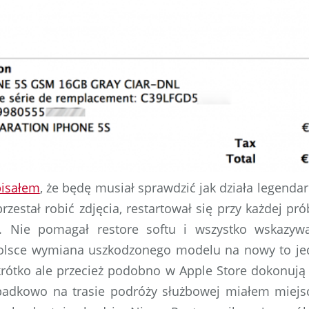
pisałem
, że będę musiał sprawdzić jak działa legenda
zestał robić zdjęcia, restartował się przy każdej pró
a. Nie pomagał restore softu i wszystko wskazy
olsce wymiana uszkodzonego modelu na nowy to je
krótko ale przecież podobno w Apple Store dokonuj
ypadkowo na trasie podróży służbowej miałem miejs