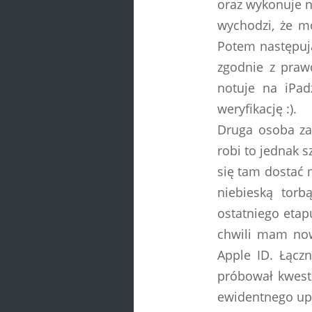
oraz wykonuje na
wychodzi, że mo
Potem następują
zgodnie z praw
notuje na iPad
weryfikację :).
Druga osoba za
robi to jednak 
się tam dostać 
niebieską torb
ostatniego etap
chwili mam now
Apple ID. Łączn
próbował kwest
ewidentnego up