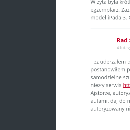
Wizyta była kró
egzemplarz. Zaz
model iPada 3.
Rad 
4 luteg
Też uderzałem d
postanowiłem po
samodzielne szu
niezły serwis
ht
Ajstorze, autory
autami, daj do 
autoryzowany ni