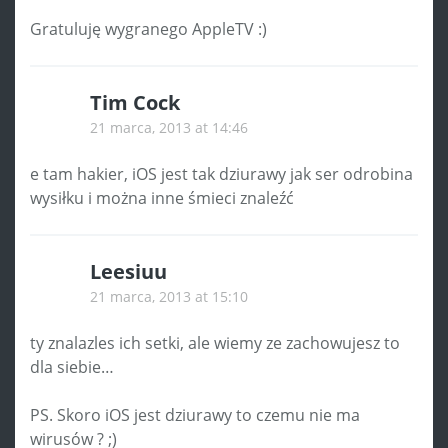
Gratuluję wygranego AppleTV :)
Tim Cock
21 marca, 2013 at 14:46
e tam hakier, iOS jest tak dziurawy jak ser odrobina
wysiłku i można inne śmieci znaleźć
Leesiuu
21 marca, 2013 at 15:10
ty znalazles ich setki, ale wiemy ze zachowujesz to
dla siebie…
PS. Skoro iOS jest dziurawy to czemu nie ma
wirusów ? ;)