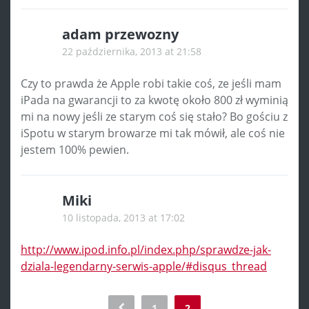
adam przewozny
22 października, 2013 at 21:58
Czy to prawda że Apple robi takie coś, ze jeśli mam
iPada na gwarancji to za kwotę około 800 zł wyminią
mi na nowy jeśli ze starym coś się stało? Bo gościu z
iSpotu w starym browarze mi tak mówił, ale coś nie
jestem 100% pewien.
Miki
10 listopada, 2013 at 17:02
http://www.ipod.info.pl/index.php/sprawdze-jak-
dziala-legendarny-serwis-apple/#disqus_thread
Comment
1
2