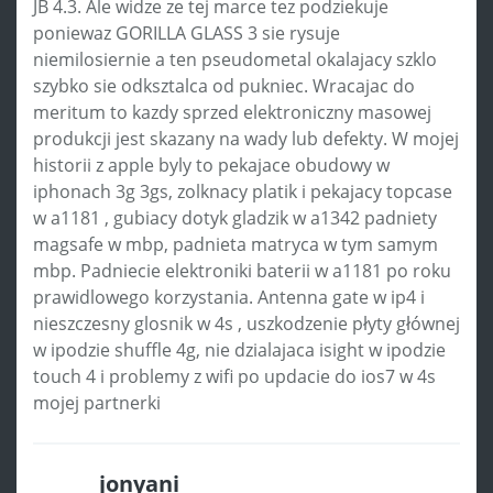
JB 4.3. Ale widze ze tej marce tez podziekuje
poniewaz GORILLA GLASS 3 sie rysuje
niemilosiernie a ten pseudometal okalajacy szklo
szybko sie odksztalca od pukniec. Wracajac do
meritum to kazdy sprzed elektroniczny masowej
produkcji jest skazany na wady lub defekty. W mojej
historii z apple byly to pekajace obudowy w
iphonach 3g 3gs, zolknacy platik i pekajacy topcase
w a1181 , gubiacy dotyk gladzik w a1342 padniety
magsafe w mbp, padnieta matryca w tym samym
mbp. Padniecie elektroniki baterii w a1181 po roku
prawidlowego korzystania. Antenna gate w ip4 i
nieszczesny glosnik w 4s , uszkodzenie płyty głównej
w ipodzie shuffle 4g, nie dzialajaca isight w ipodzie
touch 4 i problemy z wifi po updacie do ios7 w 4s
mojej partnerki
jonyani