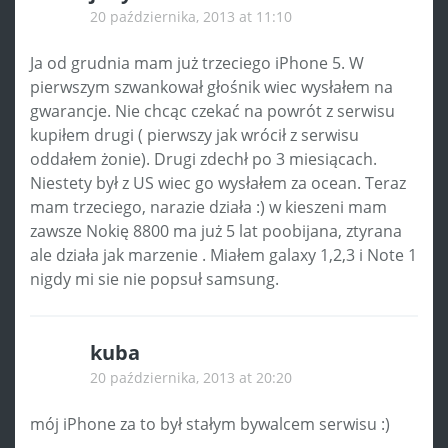
20 października, 2013 at 11:10
Ja od grudnia mam już trzeciego iPhone 5. W
pierwszym szwankował głośnik wiec wysłałem na
gwarancje. Nie chcąc czekać na powrót z serwisu
kupiłem drugi ( pierwszy jak wrócił z serwisu
oddałem żonie). Drugi zdechł po 3 miesiącach.
Niestety był z US wiec go wysłałem za ocean. Teraz
mam trzeciego, narazie działa :) w kieszeni mam
zawsze Nokię 8800 ma już 5 lat poobijana, ztyrana
ale działa jak marzenie . Miałem galaxy 1,2,3 i Note 1
nigdy mi sie nie popsuł samsung.
kuba
20 października, 2013 at 20:20
mój iPhone za to był stałym bywalcem serwisu :)