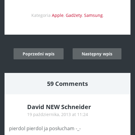
Kategoria
Apple
,
Gadżety
,
Samsung
.
Post
Poprzedni wpis
Następny wpis
navigation
59 Comments
David NEW Schneider
19 października, 2013 at 11:24
pierdol pierdol ja posłucham -_-