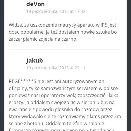
deVon
19 października, 2013 at 17:42
Widze, ze uszkodzenie matrycy aparatu w iP5 jest
dosc popularne, ja też dostalem nowke sztuke bo
zaczął plamic zdjecia na czarno.
Jakub
19 października, 2013 at 22:11
REGE*****S nie jest ani autoryzowanym ani
oficjalny, tylko samozwańczym serwisem w polsce
ponieważ nasi operatorzy wolą zaoszczędzić i kilka
groszy. Ja oddalem swojego 4s w sierpniu b.r. na
gwarancje z powodu glosnika do rozmow przez
ktory wydawalo sie ze rozmawiamy z kims przez 3m
sciane z betonu. Oddalem telefon w salonie
firmowym różowej sieci. Rowno po 2 tygodniach