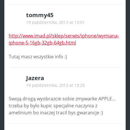
tommy45
19 października, 2013 at 13:01
http://www.imad.pl/sklep/serwis/iphone/wymiana-
iphone-5-16gb-32gb-64gb.html
Tutaj masz wszystkie info :)
Jazera
19 października, 2013 at 13:25
Swoją drogą wyobrazcie sobie zmywarke APPLE…
trzeba by bylo kupic specjalne naczynia z
amelinium bo inaczej tracil bys gwarancje :)