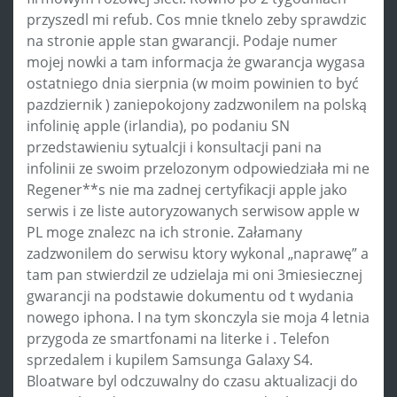
przyszedl mi refub. Cos mnie tknelo zeby sprawdzic
na stronie apple stan gwarancji. Podaje numer
mojej nowki a tam informacja że gwarancja wygasa
ostatniego dnia sierpnia (w moim powinien to być
pazdziernik ) zaniepokojony zadzwonilem na polską
infolinię apple (irlandia), po podaniu SN
przedstawieniu sytualcji i konsultacji pani na
infolinii ze swoim przelozonym odpowiedziała mi ne
Regener**s nie ma zadnej certyfikacji apple jako
serwis i ze liste autoryzowanych serwisow apple w
PL moge znalezc na ich stronie. Załamany
zadzwonilem do serwisu ktory wykonal „naprawę” a
tam pan stwierdzil ze udzielaja mi oni 3miesiecznej
gwarancji na podstawie dokumentu od t wydania
nowego iphona. I na tym skonczyla sie moja 4 letnia
przygoda ze smartfonami na literke i . Telefon
sprzedalem i kupilem Samsunga Galaxy S4.
Bloatware byl odczuwalny do czasu aktualizacji do