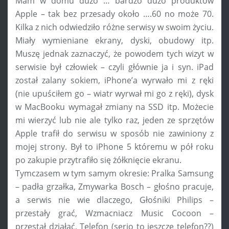
Mam w domu dużo … bardzo dużo produktów
Apple – tak bez przesady około ….60 no może 70.
Kilka z nich odwiedziło różne serwisy w swoim życiu.
Miały wymieniane ekrany, dyski, obudowy itp.
Muszę jednak zaznaczyć, że powodem tych wizyt w
serwisie był człowiek – czyli głównie ja i syn. iPad
został zalany sokiem, iPhone’a wyrwało mi z ręki
(nie upuściłem go – wiatr wyrwał mi go z ręki), dysk
w MacBooku wymagał zmiany na SSD itp. Możecie
mi wierzyć lub nie ale tylko raz, jeden ze sprzętów
Apple trafił do serwisu w sposób nie zawiniony z
mojej strony. Był to iPhone 5 któremu w pół roku
po zakupie przytrafiło się żółknięcie ekranu.
Tymczasem w tym samym okresie: Pralka Samsung
– padła grzałka, Zmywarka Bosch – głośno pracuje,
a serwis nie wie dlaczego, Głośniki Philips –
przestały grać, Wzmacniacz Music Cocoon –
przestał działać, Telefon (serio to jeszcze telefon??)