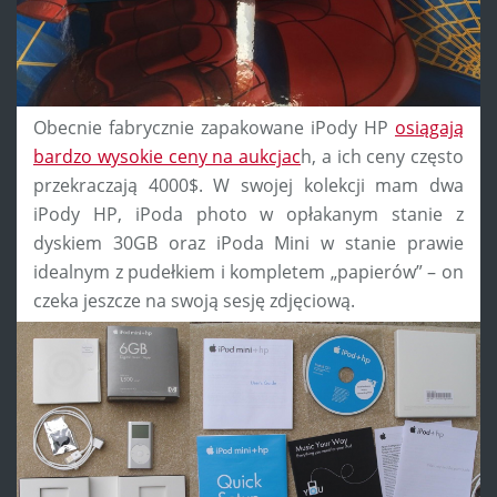
Obecnie fabrycznie zapakowane iPody HP
osiągają
bardzo wysokie ceny na aukcjac
h, a ich ceny często
przekraczają 4000$. W swojej kolekcji mam dwa
iPody HP, iPoda photo w opłakanym stanie z
dyskiem 30GB oraz iPoda Mini w stanie prawie
idealnym z pudełkiem i kompletem „papierów” – on
czeka jeszcze na swoją sesję zdjęciową.