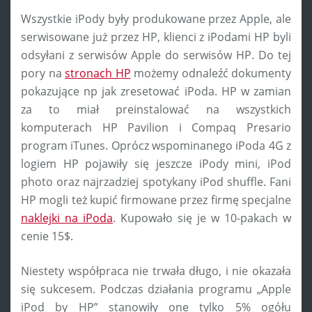
Wszystkie iPody były produkowane przez Apple, ale
serwisowane już przez HP, klienci z iPodami HP byli
odsyłani z serwisów Apple do serwisów HP. Do tej
pory na
stronach HP
możemy odnaleźć dokumenty
pokazujące np jak zresetować iPoda. HP w zamian
za to miał preinstalować na wszystkich
komputerach HP Pavilion i Compaq Presario
program iTunes. Oprócz wspominanego iPoda 4G z
logiem HP pojawiły się jeszcze iPody mini, iPod
photo oraz najrzadziej spotykany iPod shuffle. Fani
HP mogli też kupić firmowane przez firmę specjalne
naklejki na iPoda
. Kupowało się je w 10-pakach w
cenie 15$.
Niestety współpraca nie trwała długo, i nie okazała
się sukcesem. Podczas działania programu „Apple
iPod by HP” stanowiły one tylko 5% ogółu