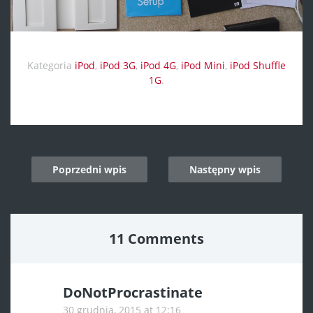
Kategoria
iPod
,
iPod 3G
,
iPod 4G
,
iPod Mini
,
iPod Shuffle
1G
.
Post
Poprzedni wpis
Następny wpis
navigation
11 Comments
DoNotProcrastinate
30 grudnia, 2015 at 12:16