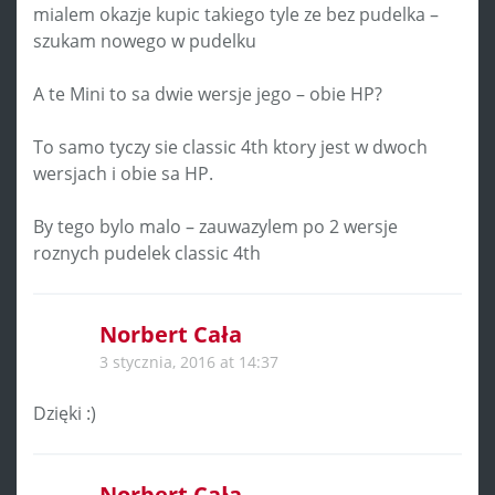
mialem okazje kupic takiego tyle ze bez pudelka –
szukam nowego w pudelku
A te Mini to sa dwie wersje jego – obie HP?
To samo tyczy sie classic 4th ktory jest w dwoch
wersjach i obie sa HP.
By tego bylo malo – zauwazylem po 2 wersje
roznych pudelek classic 4th
Norbert Cała
3 stycznia, 2016 at 14:37
Dzięki :)
Norbert Cała