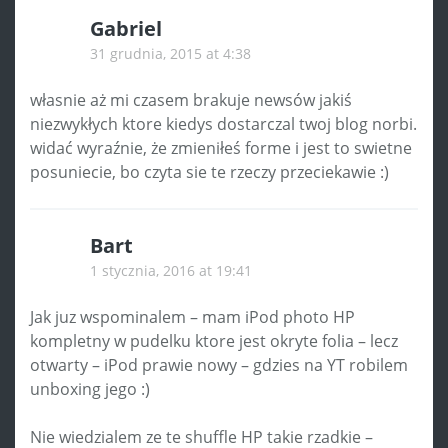
Gabriel
31 grudnia, 2015 at 4:38
własnie aż mi czasem brakuje newsów jakiś
niezwykłych ktore kiedys dostarczal twoj blog norbi.
widać wyraźnie, że zmieniłeś forme i jest to swietne
posuniecie, bo czyta sie te rzeczy przeciekawie :)
Bart
1 stycznia, 2016 at 19:41
Jak juz wspominalem – mam iPod photo HP
kompletny w pudelku ktore jest okryte folia – lecz
otwarty – iPod prawie nowy – gdzies na YT robilem
unboxing jego :)
Nie wiedzialem ze te shuffle HP takie rzadkie –