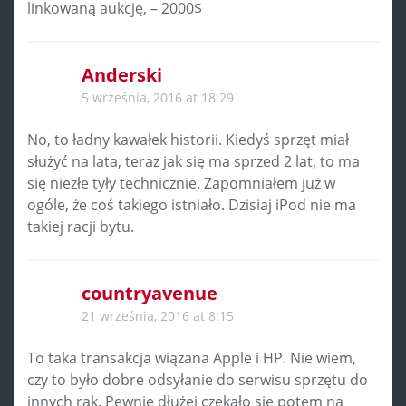
linkowaną aukcję, – 2000$
Anderski
5 września, 2016 at 18:29
No, to ładny kawałek historii. Kiedyś sprzęt miał
służyć na lata, teraz jak się ma sprzed 2 lat, to ma
się niezłe tyły technicznie. Zapomniałem już w
ogóle, że coś takiego istniało. Dzisiaj iPod nie ma
takiej racji bytu.
countryavenue
21 września, 2016 at 8:15
To taka transakcja wiązana Apple i HP. Nie wiem,
czy to było dobre odsyłanie do serwisu sprzętu do
innych rąk. Pewnie dłużej czekało się potem na