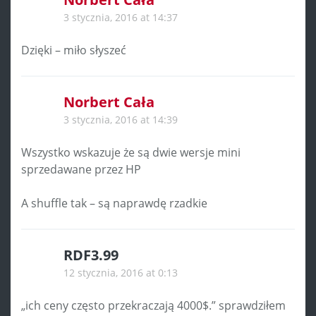
3 stycznia, 2016 at 14:37
Dzięki – miło słyszeć
Norbert Cała
3 stycznia, 2016 at 14:39
Wszystko wskazuje że są dwie wersje mini
sprzedawane przez HP
A shuffle tak – są naprawdę rzadkie
RDF3.99
12 stycznia, 2016 at 0:13
„ich ceny często przekraczają 4000$.” sprawdziłem