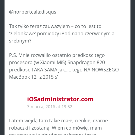
@norbertcala:disqus
Tak tylko teraz zauwazylem – co to jest to
'zielonkawe’ pomiedzy iPod nano czerwonym a
srebnym?
P.S. Mnie rozwalilo ostatnio predkosc tego
procesora (w Xiaomi Mi5) Snapdragon 820 –
predkosc TAKA SAMA jak….. tego NAJNOWSZEGO
MacBook 12″ z 2015 :/
iOSadministrator.com
3 marca, 2016 at 19:52
Latem wejdą tam takie małe, cienkie, czarne
robaczki i zostaną. Wiem co mówię, mam