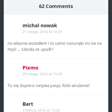
62 Comments
michal nowak
21 lutego, 2016 at 10:39
no wlasnie wszedłem i to samo nasunęło mi sie na
mysl … szkoda ze upadł !
Pixmo
29 lutego, 2016 at 15:09
To się dopiero nazywa pasja. Robi wrażenie!
Bart
3 marca, 2016 at 13:24