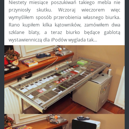
Niestety miesiące poszukiwań takiego mebla nie
przyniosły skutku. Wczoraj wieczorem więc
wymyśliłem sposób przerobienia własnego biurka.
Rano kupiłem kilka kątowników, zamówiłem dwa
szklane blaty, a teraz biurko będące gablotą
wystawienniczą dla iPodów wyglada tak…